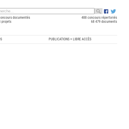
concours documentés
488 concours répertoriés
 projets
68 479 documents
OS
PUBLICATIONS + LIBRE ACCÈS