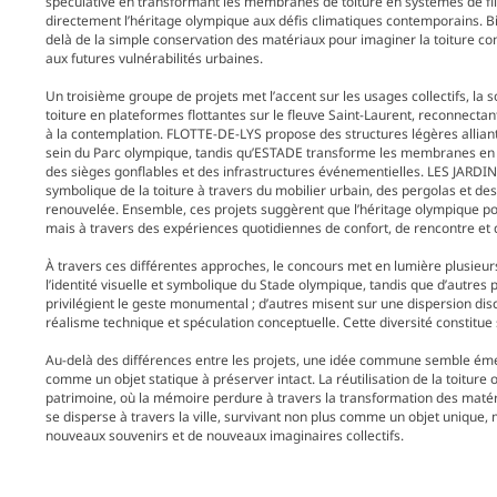
spéculative en transformant les membranes de toiture en systèmes de filtr
directement l’héritage olympique aux défis climatiques contemporains. Bie
delà de la simple conservation des matériaux pour imaginer la toiture 
aux futures vulnérabilités urbaines.
Un troisième groupe de projets met l’accent sur les usages collectifs, la 
toiture en plateformes flottantes sur le fleuve Saint-Laurent, reconnecta
à la contemplation. FLOTTE-DE-LYS propose des structures légères allian
sein du Parc olympique, tandis qu’ESTADE transforme les membranes en 
des sièges gonflables et des infrastructures événementielles. LES JAR
symbolique de la toiture à travers du mobilier urbain, des pergolas et des
renouvelée. Ensemble, ces projets suggèrent que l’héritage olympique 
mais à travers des expériences quotidiennes de confort, de rencontre et d
À travers ces différentes approches, le concours met en lumière plusieu
l’identité visuelle et symbolique du Stade olympique, tandis que d’autre
privilégient le geste monumental ; d’autres misent sur une dispersion disc
réalisme technique et spéculation conceptuelle. Cette diversité constitue
Au-delà des différences entre les projets, une idée commune semble ém
comme un objet statique à préserver intact. La réutilisation de la toiture
patrimoine, où la mémoire perdure à travers la transformation des matéri
se disperse à travers la ville, survivant non plus comme un objet uniqu
nouveaux souvenirs et de nouveaux imaginaires collectifs.