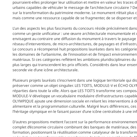
pourraient-elles prolonger leur utilisation et mettre en valeur les trace
urbains capables de véhiculer le message de l’architecture circulaire ? 
sur la transformation du patrimoine moderne. Le monument n’était plus c
mais comme une ressource capable de se fragmenter, de se disperser et
L’un des aspects les plus fascinants du concours réside précisément dan
comme un geste unificateur : une œuvre architecturale monumentale et uniq
envisagent au contraire une diffusion du monument à travers le paysage m
réseau d'interventions, de micro-architectures, de paysages et d'infrastru
Le concours a récompensé huit propositions lauréates dans les catégories 
les domaines de l’urbanisme, de l’innovation et de l’impact environnement
matériaux. Si ces catégories reflètent les ambitions pluridisciplinaires d
plus larges qui transcendent les prix officiels. Considérés dans leur ensem
seconde vie d’une icône architecturale.
Plusieurs projets lauréats s’inscrivent dans une logique territoriale qui
préserver comme un objet singulier. LES TOITS, MODULE-V et ÉCHO OLYM
réparties dans toute la ville. Alors que LES TOITS transforme ses compo
MODULE-V développe un vocabulaire modulaire d’infrastructures capable
OLYMPIQUE ajoute une dimension sociale en reliant les interventions à des 
alimentaire et la programmation culturelle. Malgré leurs différences, ce
l’héritage olympique en le faisant passer d’une icône centralisée à une in
D’autres propositions mettent l’accent sur la performance environnemen
complet d’économie circulaire combinant des banques de matériaux, des 
formation, positionnant la réutilisation comme catalyseur de la transfo