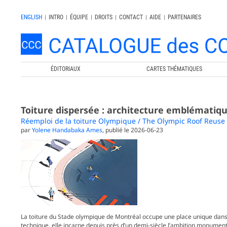
ENGLISH
|
INTRO
|
ÉQUIPE
|
DROITS
|
CONTACT
|
AIDE
|
PARTENAIRES
ÉDITORIAUX
CARTES THÉMATIQUES
Toiture dispersée : architecture emblématique
Réemploi de la toiture Olympique / The Olympic Roof Reuse
par
Yolene Handabaka Ames
, publié le 2026-06-23
La toiture du Stade olympique de Montréal occupe une place unique dans l
technique, elle incarne depuis près d’un demi-siècle l’ambition monumenta