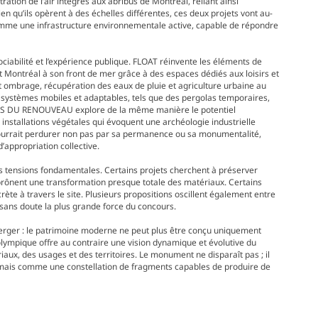
ation de l’air intégrés aux abribus de Montréal, reliant ainsi
n qu’ils opèrent à des échelles différentes, ces deux projets vont au-
comme une infrastructure environnementale active, capable de répondre
sociabilité et l’expérience publique. FLOAT réinvente les éléments de
nt Montréal à son front de mer grâce à des espaces dédiés aux loisirs et
t ombrage, récupération des eaux de pluie et agriculture urbaine au
systèmes mobiles et adaptables, tels que des pergolas temporaires,
DINS DU RENOUVEAU explore de la même manière le potentiel
 installations végétales qui évoquent une archéologie industrielle
pourrait perdurer non pas par sa permanence ou sa monumentalité,
’appropriation collective.
rs tensions fondamentales. Certains projets cherchent à préserver
s prônent une transformation presque totale des matériaux. Certains
rète à travers le site. Plusieurs propositions oscillent également entre
 sans doute la plus grande force du concours.
erger : le patrimoine moderne ne peut plus être conçu uniquement
 olympique offre au contraire une vision dynamique et évolutive du
aux, des usages et des territoires. Le monument ne disparaît pas ; il
e, mais comme une constellation de fragments capables de produire de