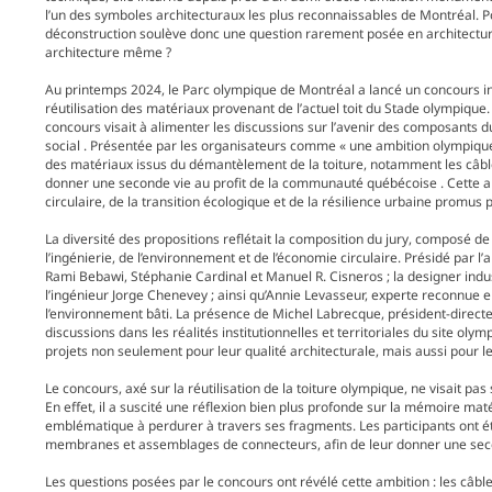
l’un des symboles architecturaux les plus reconnaissables de Montréal. Pou
déconstruction soulève donc une question rarement posée en architectur
architecture même ?
Au printemps 2024, le Parc olympique de Montréal a lancé un concours int
réutilisation des matériaux provenant de l’actuel toit du Stade olympique
concours visait à alimenter les discussions sur l’avenir des composants du
social . Présentée par les organisateurs comme « une ambition olympique », c
des matériaux issus du démantèlement de la toiture, notamment les câbl
donner une seconde vie au profit de la communauté québécoise . Cette app
circulaire, de la transition écologique et de la résilience urbaine promus 
La diversité des propositions reflétait la composition du jury, composé de
l’ingénierie, de l’environnement et de l’économie circulaire. Présidé par l
Rami Bebawi, Stéphanie Cardinal et Manuel R. Cisneros ; la designer indu
l’ingénieur Jorge Chenevey ; ainsi qu’Annie Levasseur, experte reconnue e
l’environnement bâti. La présence de Michel Labrecque, président-direc
discussions dans les réalités institutionnelles et territoriales du site oly
projets non seulement pour leur qualité architecturale, mais aussi pour l
Le concours, axé sur la réutilisation de la toiture olympique, ne visait
En effet, il a suscité une réflexion bien plus profonde sur la mémoire maté
emblématique à perdurer à travers ses fragments. Les participants ont été
membranes et assemblages de connecteurs, afin de leur donner une seco
Les questions posées par le concours ont révélé cette ambition : les câbl