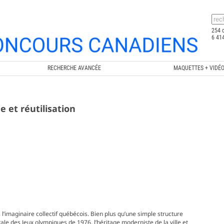
254 
6 414
RECHERCHE AVANCÉE
MAQUETTES + VIDÉ
 et réutilisation
’imaginaire collectif québécois. Bien plus qu’une simple structure
le des Jeux olympiques de 1976, l’héritage moderniste de la ville et