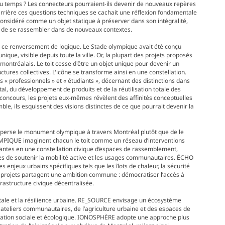
s du temps ? Les connecteurs pourraient-ils devenir de nouveaux repères
Derrière ces questions techniques se cachait une réflexion fondamentale
onsidéré comme un objet statique à préserver dans son intégralité,
 de se rassembler dans de nouveaux contextes.
s ce renversement de logique. Le Stade olympique avait été conçu
ue, visible depuis toute la ville. Or, la plupart des projets proposés
ontréalais. Le toit cesse d'être un objet unique pour devenir un
ctures collectives. L'icône se transforme ainsi en une constellation.
« professionnels » et « étudiants », décernant des distinctions dans
al, du développement de produits et de la réutilisation totale des
u concours, les projets eux-mêmes révèlent des affinités conceptuelles
ble, ils esquissent des visions distinctes de ce que pourrait devenir la
 disperse le monument olympique à travers Montréal plutôt que de le
PIQUE imaginent chacun le toit comme un réseau d’interventions
santes en une constellation civique d’espaces de rassemblement,
s de soutenir la mobilité active et les usages communautaires. ÉCHO
enjeux urbains spécifiques tels que les îlots de chaleur, la sécurité
s projets partagent une ambition commune : démocratiser l’accès à
frastructure civique décentralisée.
tale et la résilience urbaine. RE_SOURCE envisage un écosystème
ateliers communautaires, de l’agriculture urbaine et des espaces de
rmation sociale et écologique. IONOSPHÈRE adopte une approche plus