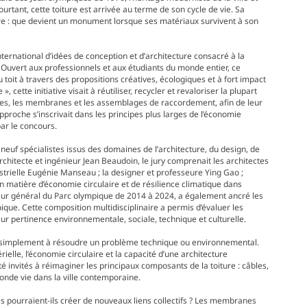
rtant, cette toiture est arrivée au terme de son cycle de vie. Sa
e : que devient un monument lorsque ses matériaux survivent à son
ernational d’idées de conception et d’architecture consacré à la
. Ouvert aux professionnels et aux étudiants du monde entier, ce
 toit à travers des propositions créatives, écologiques et à fort impact
ette initiative visait à réutiliser, recycler et revaloriser la plupart
es, les membranes et les assemblages de raccordement, afin de leur
roche s’inscrivait dans les principes plus larges de l’économie
par le concours.
 neuf spécialistes issus des domaines de l’architecture, du design, de
’architecte et ingénieur Jean Beaudoin, le jury comprenait les architectes
strielle Eugénie Manseau ; la designer et professeure Ying Gao ;
n matière d’économie circulaire et de résilience climatique dans
teur général du Parc olympique de 2014 à 2024, a également ancré les
mpique. Cette composition multidisciplinaire a permis d’évaluer les
eur pertinence environnementale, sociale, technique et culturelle.
 pas simplement à résoudre un problème technique ou environnemental.
rielle, l’économie circulaire et la capacité d’une architecture
 invités à réimaginer les principaux composants de la toiture : câbles,
nde vie dans la ville contemporaine.
es pourraient-ils créer de nouveaux liens collectifs ? Les membranes