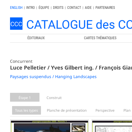
ENGLISH
|
INTRO
|
ÉQUIPE
|
DROITS
|
CONTACT
|
AIDE
|
PARTENAIRES
ÉDITORIAUX
CARTES THÉMATIQUES
Concurrent
Luce Pelletier / Yves Gilbert ing. / François Gi
Paysages suspendus / Hanging Landscapes
Étape 1
Construit
Tous les types
Planche de présentation
Perspective
Plan