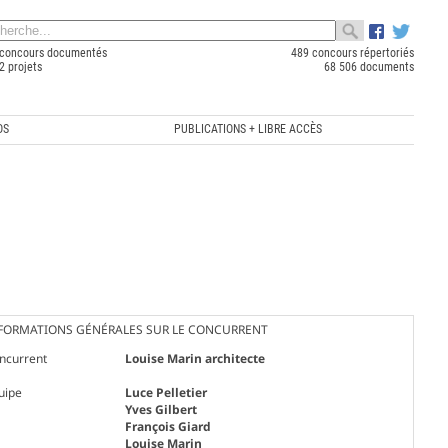
concours documentés
489 concours répertoriés
2 projets
68 506 documents
OS
PUBLICATIONS + LIBRE ACCÈS
FORMATIONS GÉNÉRALES SUR LE CONCURRENT
ncurrent
Louise Marin architecte
uipe
Luce Pelletier
Yves Gilbert
François Giard
Louise Marin