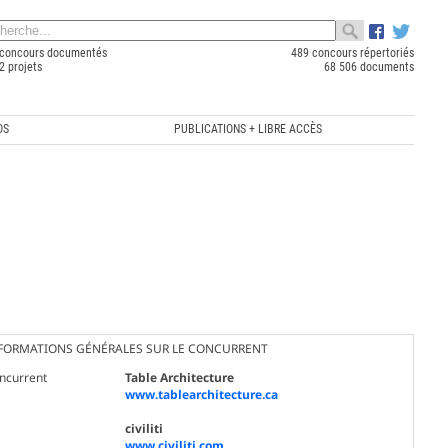
concours documentés
489 concours répertoriés
2 projets
68 506 documents
OS
PUBLICATIONS + LIBRE ACCÈS
FORMATIONS GÉNÉRALES SUR LE CONCURRENT
ncurrent
Table Architecture
www.tablearchitecture.ca
civiliti
www.civiliti.com