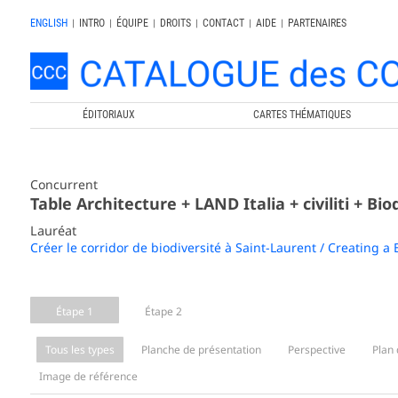
ENGLISH
|
INTRO
|
ÉQUIPE
|
DROITS
|
CONTACT
|
AIDE
|
PARTENAIRES
ÉDITORIAUX
CARTES THÉMATIQUES
Concurrent
Table Architecture + LAND Italia + civiliti + Biod
Lauréat
Créer le corridor de biodiversité à Saint-Laurent / Creating a 
Étape 1
Étape 2
Tous les types
Planche de présentation
Perspective
Plan 
Image de référence