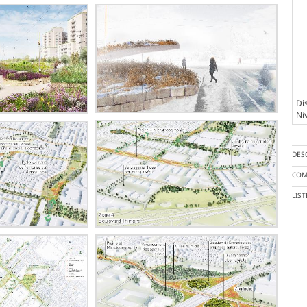
Dis
Ni
DES
COM
LIS