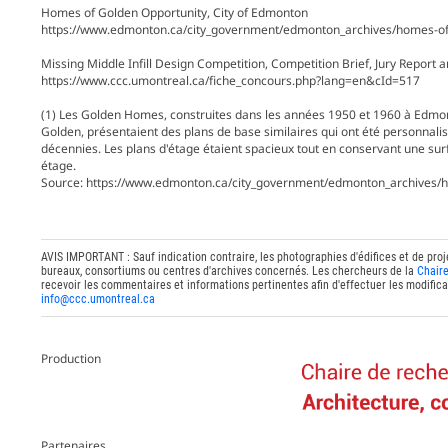
Homes of Golden Opportunity, City of Edmonton
https://www.edmonton.ca/city_government/edmonton_archives/homes-of
Missing Middle Infill Design Competition, Competition Brief, Jury Report
https://www.ccc.umontreal.ca/fiche_concours.php?lang=en&cId=517
(1) Les Golden Homes, construites dans les années 1950 et 1960 à Edmo
Golden, présentaient des plans de base similaires qui ont été personnal
décennies. Les plans d'étage étaient spacieux tout en conservant une sur
étage.
Source: https://www.edmonton.ca/city_government/edmonton_archives/h
AVIS IMPORTANT : Sauf indication contraire, les photographies d'édifices et de proj
bureaux, consortiums ou centres d'archives concernés. Les chercheurs de la
Chaire
recevoir les commentaires et informations pertinentes afin d'effectuer les modifica
info@ccc.umontreal.ca
Production
Partenaires