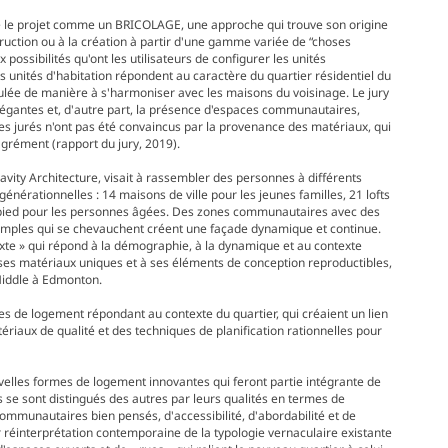
gé le projet comme un BRICOLAGE, une approche qui trouve son origine
struction ou à la création à partir d'une gamme variée de “choses
 possibilités qu'ont les utilisateurs de configurer les unités
es unités d'habitation répondent au caractère du quartier résidentiel du
ulée de manière à s'harmoniser avec les maisons du voisinage. Le jury
légantes et, d'autre part, la présence d'espaces communautaires,
les jurés n'ont pas été convaincus par la provenance des matériaux, qui
'agrément (rapport du jury, 2019).
vity Architecture, visait à rassembler des personnes à différents
générationnelles : 14 maisons de ville pour les jeunes familles, 21 lofts
in-pied pour les personnes âgées. Des zones communautaires avec des
s simples qui se chevauchent créent une façade dynamique et continue.
exte » qui répond à la démographie, à la dynamique et au contexte
à ses matériaux uniques et à ses éléments de conception reproductibles,
 Middle à Edmonton.
gies de logement répondant au contexte du quartier, qui créaient un lien
atériaux de qualité et des techniques de planification rationnelles pour
nouvelles formes de logement innovantes qui feront partie intégrante de
s se sont distingués des autres par leurs qualités en termes de
ommunautaires bien pensés, d'accessibilité, d'abordabilité et de
ur réinterprétation contemporaine de la typologie vernaculaire existante