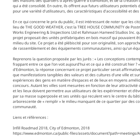
des maisons des quartiers d'après-guerre d'Edmonton, et de la création d'
qui a été consolidé. En outre, ils offrent aux futurs utilisateurs potenti
pour une variété d'utilisateurs, des caractéristiques d'accessibilité et 
En ce qui concerne le prix du public, il est intéressant de noter que les 
lieu de THE GOOD WEATHER, c'est la TREE HOUSE COMMUNITY de Postmark
Works Engineering & Inspections Ltd et Rahmaan Hameed Studios Inc. qui 
projet proposait des unités préfabriquées en bois massif qui pouvaient êt
milieu du site. Ce projet a été plébiscité pour son originalité, son approc
de rassemblement et des équipements communautaires, ainsi qu'un équili
Reprenons la question proposée par les jurés : « Les conceptions contempo
frappant entre ce que l'on voit aujourd'hui et ce qui a été construit hier ? 
d'Edmonton, la réponse concernant ce projet particulier serait affirmativ
que manifestations tangibles des valeurs et des cultures d'une ville et su
expériences des gens en matière d'espaces et de lieux en moyens améliorés
concours. Autant les villes sont mesurées en fonction de leur attractivité 
et les lieux doivent permettre aux utilisateurs de les expérimenter et d'
par sa masse superposée et ses unités qui reculent vers le centre du bâ
arborescente de « remplir » le milieu manquant de ce quartier par des co
communauté.
Liens et références :
Infill Roadmad 2018, City of Edmonton, 2018
https://www.edmonton.ca/public-files/assets/document?path=meetings/