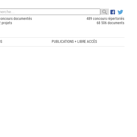
concours documentés
489 concours répertoriés
 projets
68 506 documents
OS
PUBLICATIONS + LIBRE ACCÈS