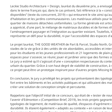
Leckie Studio Architecture + Design, lauréat du deuxième prix, a envisa
dans le terme français qui, dans le cas présent, fait référence à la « con
disponibles” (texte du concurrent, 2019) » qui entourent le site ainsi qu'aux
d'habitation et les jardins communautaires. Les matériaux utilisés pour l
quartier de maisons détachées unifamiliales. La forme générale est artic
a apprécié, d'une part, le mélange de matériaux durables et de formes é
l'aménagement paysager et l'intégration au quartier existant. Toutefois, 
représente un défi pour la durabilité, ni par l'accessibilité des espaces d
Le projet lauréat, THE GOOD WEATHER de Part & Parcel, Studio North, Gra
stades de la vie grâce à des unités de vie abordables, accessibles et inter
pour les étudiants et les jeunes professionnels et 21 logements de pla
espaces pour s'asseoir, se réunir, jouer et jardiner ainsi que des forme
Le jury a estimé qu'il s'agissait d'une « conception respectueuse du cont
urbain du quartier. Grâce à son haut degré de viabilité de construction, 
ce projet peut être un prototype inspirant pour d'autres projets Missing
En conclusion, le jury a privilégié les projets qui présentaient des typolo
fort entre les bâtiments et les activités publiques et qui utilisaient des m
créer une solution de conception simple et percutante.
Rappelons que l'objectif initial de ce concours, qui était de « tester de 
l'avenir d'Edmonton » (Competition Brief, 2019), les trois projets gagnant
typologies de logement, de matériaux de qualité, d'espaces d'agrément c
durabilité. Ils étaient également « adaptés au contexte » en raison de le