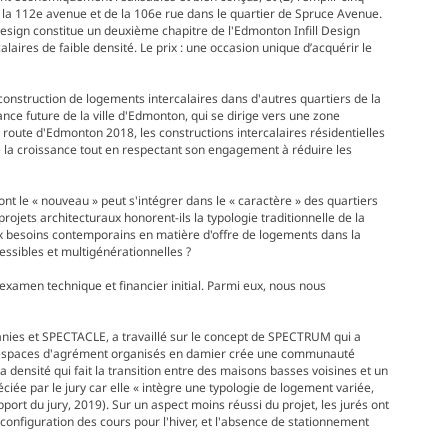
de la 112e avenue et de la 106e rue dans le quartier de Spruce Avenue.
Design constitue un deuxième chapitre de l'Edmonton Infill Design
alaires de faible densité. Le prix : une occasion unique d’acquérir le
construction de logements intercalaires dans d'autres quartiers de la
sance future de la ville d'Edmonton, qui se dirige vers une zone
e route d'Edmonton 2018, les constructions intercalaires résidentielles
re la croissance tout en respectant son engagement à réduire les
t le « nouveau » peut s'intégrer dans le « caractère » des quartiers
rojets architecturaux honorent-ils la typologie traditionnelle de la
x besoins contemporains en matière d'offre de logements dans la
ssibles et multigénérationnelles ?
l'examen technique et financier initial. Parmi eux, nous nous
anies et SPECTACLE, a travaillé sur le concept de SPECTRUM qui a
des espaces d'agrément organisés en damier crée une communauté
 densité qui fait la transition entre des maisons basses voisines et un
ciée par le jury car elle « intègre une typologie de logement variée,
Rapport du jury, 2019). Sur un aspect moins réussi du projet, les jurés ont
configuration des cours pour l'hiver, et l'absence de stationnement