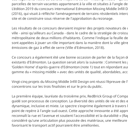
parcelles de terrain vacantes appartenant à la ville et situées à l'angle 
L'édition 2019 du concours international Edmonton Missing Middle Infill 
(2016), qui visait à réfléchir l’aménagement de terrains résidentiels interc
site et de construire sous réserve de l'approbation du rezonage.
Les résultats de ce concours devraient inspirer des projets novateurs de 
ville - ainsi qu'ailleurs au Canada - dans le cadre de la stratégie de crois
métropolitaine de deux millions d'habitants. Comme l'indique la feuille d
sont appelées à jouer un rôle important dans la manière dont la ville gè
émissions de gaz à effet de serre (Ville d'Edmonton, 2018).
Ce concours a également été une bonne occasion de parler de la façon don
existants d'Edmonton. La question serait alors la suivante : Comment les p
‘Golden Home’ d'après-guerre d'Edmonton (note 1) tout en répondant au
gamme du « missing middle » avec des unités de qualité, abordables, acce
Vingt-cinq projets du Missing Middle Infill Design ont réussi l’épreuve de 
concentrons sur les trois finalistes et sur le prix du public.
La première équipe, lauréate du troisième prix, RedBrick Group of Comp
guidé son processus de conception. La diversité des unités de vie et 
dynamique, inclusive et mixte. Le spectre s'exprime également à travers la
point de repère à l'angle sud-ouest. Cette approche innovante a été appré
reconnaît la rue et l'avenue et soutient l'accessibilité et la durabilité » (
considéré qu'une articulation plus poussée des matériaux, une meilleure 
favorisant le transport actif pourraient être améliorées.