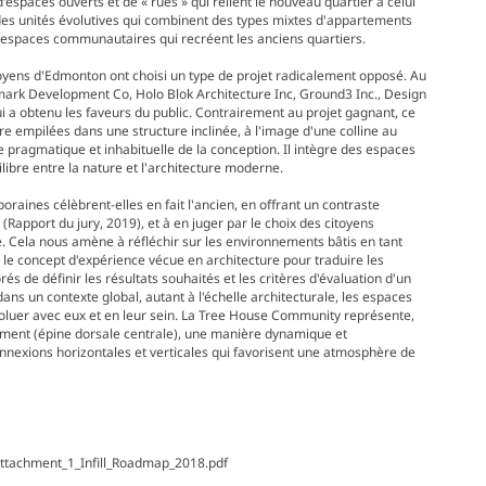
espaces ouverts et de « rues » qui relient le nouveau quartier à celui
els des unités évolutives qui combinent des types mixtes d'appartements
des espaces communautaires qui recréent les anciens quartiers.
citoyens d'Edmonton ont choisi un type de projet radicalement opposé. Au
 Development Co, Holo Blok Architecture Inc, Ground3 Inc., Design
a obtenu les faveurs du public. Contrairement au projet gagnant, ce
re empilées dans une structure inclinée, à l'image d'une colline au
he pragmatique et inhabituelle de la conception. Il intègre des espaces
bre entre la nature et l'architecture moderne.
raines célèbrent-elles en fait l'ancien, en offrant un contraste
« (Rapport du jury, 2019), et à en juger par le choix des citoyens
e. Cela nous amène à réfléchir sur les environnements bâtis en tant
r le concept d'expérience vécue en architecture pour traduire les
 de définir les résultats souhaités et les critères d'évaluation d'un
dans un contexte global, autant à l'échelle architecturale, les espaces
évoluer avec eux et en leur sein. La Tree House Community représente,
timent (épine dorsale centrale), une manière dynamique et
nnexions horizontales et verticales qui favorisent une atmosphère de
Attachment_1_Infill_Roadmap_2018.pdf