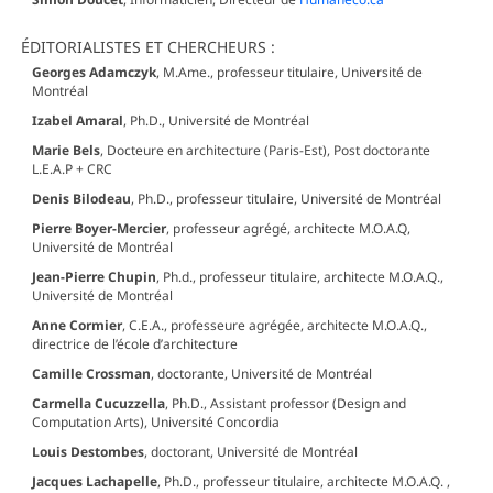
ÉDITORIALISTES ET CHERCHEURS :
Georges Adamczyk
, M.Ame., professeur titulaire, Université de
Montréal
Izabel Amaral
, Ph.D., Université de Montréal
Marie Bels
, Docteure en architecture (Paris-Est), Post doctorante
L.E.A.P + CRC
Denis Bilodeau
, Ph.D., professeur titulaire, Université de Montréal
Pierre Boyer-Mercier
, professeur agrégé, architecte M.O.A.Q,
Université de Montréal
Jean-Pierre Chupin
, Ph.d., professeur titulaire, architecte M.O.A.Q.,
Université de Montréal
Anne Cormier
, C.E.A., professeure agrégée, architecte M.O.A.Q.,
directrice de l’école d’architecture
Camille Crossman
, doctorante, Université de Montréal
Carmella Cucuzzella
, Ph.D., Assistant professor (Design and
Computation Arts), Université Concordia
Louis Destombes
, doctorant, Université de Montréal
Jacques Lachapelle
, Ph.D., professeur titulaire, architecte M.O.A.Q. ,