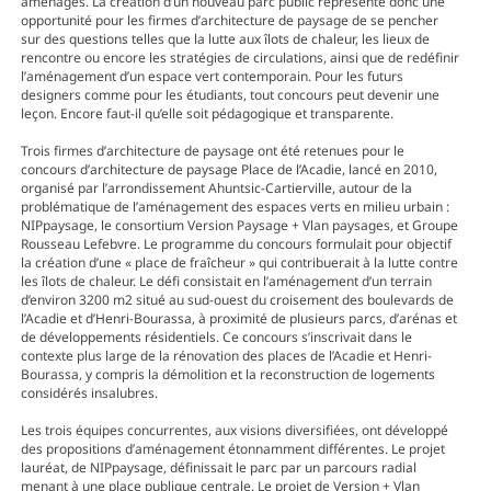
aménagés. La création d’un nouveau parc public représente donc une
opportunité pour les firmes d’architecture de paysage de se pencher
sur des questions telles que la lutte aux îlots de chaleur, les lieux de
rencontre ou encore les stratégies de circulations, ainsi que de redéfinir
l’aménagement d’un espace vert contemporain. Pour les futurs
designers comme pour les étudiants, tout concours peut devenir une
leçon. Encore faut-il qu’elle soit pédagogique et transparente.
Trois firmes d’architecture de paysage ont été retenues pour le
concours d’architecture de paysage Place de l’Acadie, lancé en 2010,
organisé par l’arrondissement Ahuntsic-Cartierville, autour de la
problématique de l’aménagement des espaces verts en milieu urbain :
NIPpaysage, le consortium Version Paysage + Vlan paysages, et Groupe
Rousseau Lefebvre. Le programme du concours formulait pour objectif
la création d’une « place de fraîcheur » qui contribuerait à la lutte contre
les îlots de chaleur. Le défi consistait en l’aménagement d’un terrain
d’environ 3200 m2 situé au sud-ouest du croisement des boulevards de
l’Acadie et d’Henri-Bourassa, à proximité de plusieurs parcs, d’arénas et
de développements résidentiels. Ce concours s’inscrivait dans le
contexte plus large de la rénovation des places de l’Acadie et Henri-
Bourassa, y compris la démolition et la reconstruction de logements
considérés insalubres.
Les trois équipes concurrentes, aux visions diversifiées, ont développé
des propositions d’aménagement étonnamment différentes. Le projet
lauréat, de NIPpaysage, définissait le parc par un parcours radial
menant à une place publique centrale. Le projet de Version + Vlan