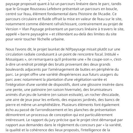
paysage proposait quant à lui un parcours linéaire dans le parc, tandis
que le Groupe Rousseau Lefebvre présentait un parcours en boucle,
centré sur l’eau, élément fondamental dans l’histoire de l’Acadie. Ce
parcours circulaire et fluide offrait la mise en valeur de l’eau sur le site,
notamment comme élément rafraîchissant, contrairement au projet de
Version + Vlan Paysage présentant un parcours linéaire à travers le site,
appelé « barre paysagère » et s’étendant au-delà des limites du site
pour venir toucher l’échelle urbaine.
Nous l’avons dit, le projet lauréat de NIPpaysage misait plutôt sur une
circulation radiale conduisant à un point de rencontre focal. Intitulé «
Mosaïques », on remarquera qu’il présente une « île coupe-son », c’est-
à-dire un endroit protégé des bruits provenant des deux grands
boulevards adjacents par l’aménagement de buttes en périphérie du
parc. Le projet offre une variété d’expériences aux futurs usagers du
parc avec notamment la plantation d’une végétation variée et
l’intégration d’une variété de dispositifs, dont une glissoire insérée dans
une pente, une patinoire (en saison hivernale), des brumisateurs
animés d’un jeu de lumière (en saison estivale), un rocher d’escalade,
une aire de jeux pour les enfants, des espaces jardinés, des bancs de
pierre et même un amphithéâtre. Plusieurs éléments font également
écho au passé de l’arrondissement et les planches de présentation
démontrent un processus de conception qui est particulièrement
intéressant. Le rapport du jury précise que le projet s’est démarqué par
rapport aux demandes dans le règlement du concours par « la variété,
la qualité et la cohérence des lieux proposés, l’intelligence de la