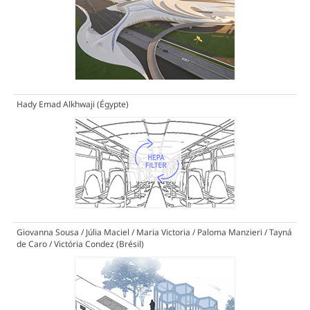
Hady Emad Alkhwaji (Égypte)
Giovanna Sousa / Júlia Maciel / Maria Victoria / Paloma Manzieri / Tayná
de Caro / Victória Condez (Brésil)