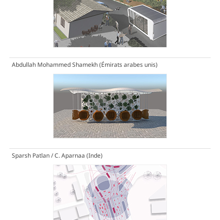
Abdullah Mohammed Shamekh (Émirats arabes unis)
Sparsh Patlan / C. Aparnaa (Inde)