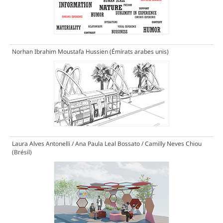
Norhan Ibrahim Moustafa Hussien (Émirats arabes unis)
Laura Alves Antonelli / Ana Paula Leal Bossato / Camilly Neves Chiou
(Brésil)