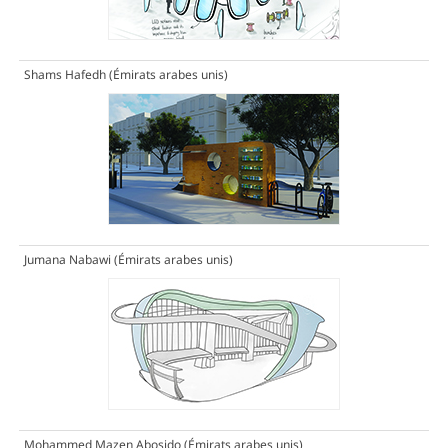
Shams Hafedh (Émirats arabes unis)
Jumana Nabawi (Émirats arabes unis)
Mohammed Mazen Abosido (Émirats arabes unis)