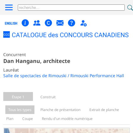
ENGLISH
Concurrent
Dan Hanganu, architecte
Lauréat
Salle de spectacles de Rimouski / Rimouski Performance Hall
Étape 1
Construit
Tous les types
Planche de présentation
Extrait de planche
Plan
Coupe
Rendu d'un modèle numérique