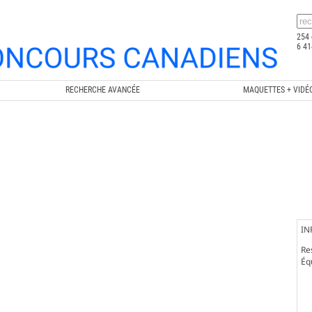
254 
6 41
RECHERCHE AVANCÉE
MAQUETTES + VIDÉ
IN
Re
Éq