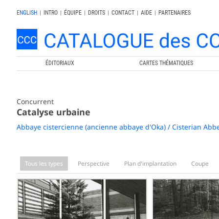
ENGLISH
|
INTRO
|
ÉQUIPE
|
DROITS
|
CONTACT
|
AIDE
|
PARTENAIRES
ÉDITORIAUX
CARTES THÉMATIQUES
Concurrent
Catalyse urbaine
Abbaye cistercienne (ancienne abbaye d'Oka) / Cisterian Abb
Tous les types
Perspective
Plan d'implantation
Coupe