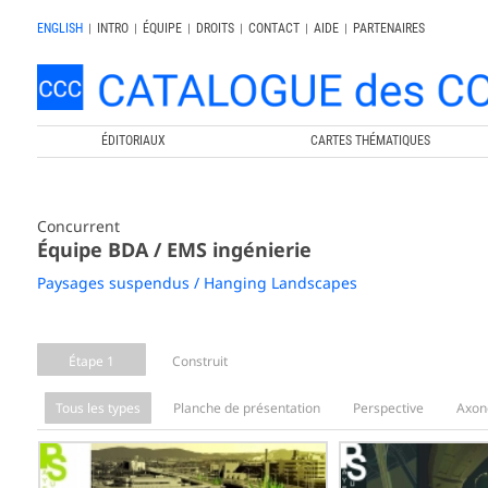
ENGLISH
|
INTRO
|
ÉQUIPE
|
DROITS
|
CONTACT
|
AIDE
|
PARTENAIRES
ÉDITORIAUX
CARTES THÉMATIQUES
Concurrent
Équipe BDA / EMS ingénierie
Paysages suspendus / Hanging Landscapes
Étape 1
Construit
Tous les types
Planche de présentation
Perspective
Axon