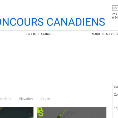
255 
6 44
RECHERCHE AVANCÉE
MAQUETTES + VIDÉ
IN
Co
ométrie
Élévation
Coupe
Éq