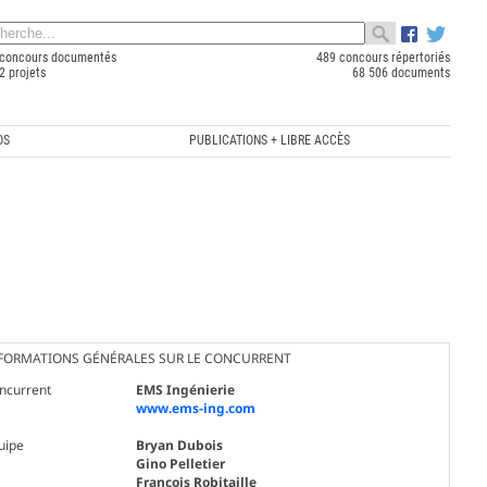
concours documentés
489 concours répertoriés
2 projets
68 506 documents
OS
PUBLICATIONS + LIBRE ACCÈS
FORMATIONS GÉNÉRALES SUR LE CONCURRENT
ncurrent
EMS Ingénierie
www.ems-ing.com
uipe
Bryan Dubois
Gino Pelletier
François Robitaille