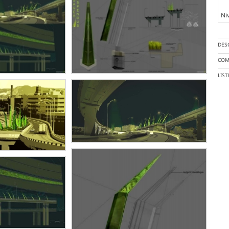
Ni
DES
COM
LIS