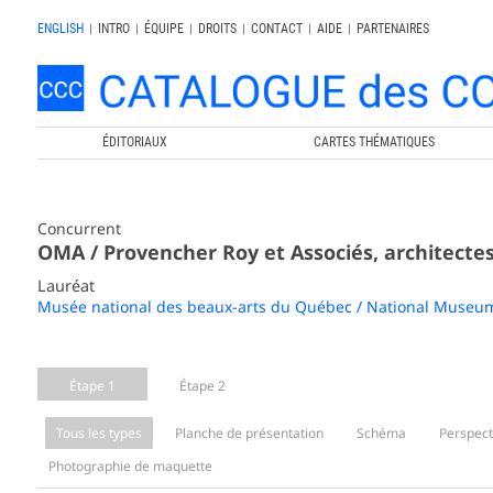
ENGLISH
|
INTRO
|
ÉQUIPE
|
DROITS
|
CONTACT
|
AIDE
|
PARTENAIRES
ÉDITORIAUX
CARTES THÉMATIQUES
Concurrent
OMA / Provencher Roy et Associés, architectes
Lauréat
Musée national des beaux-arts du Québec / National Museum
Étape 1
Étape 2
Tous les types
Planche de présentation
Schéma
Perspect
Photographie de maquette