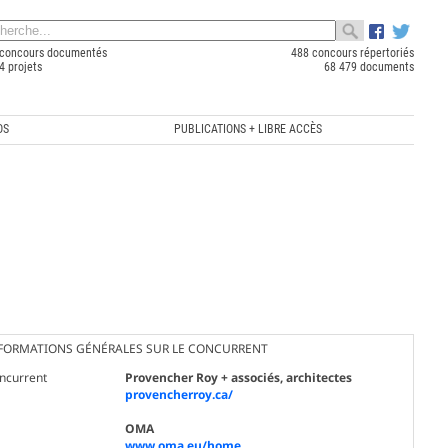
concours documentés
488 concours répertoriés
4 projets
68 479 documents
OS
PUBLICATIONS + LIBRE ACCÈS
FORMATIONS GÉNÉRALES SUR LE CONCURRENT
ncurrent
Provencher Roy + associés, architectes
provencherroy.ca/
OMA
www.oma.eu/home