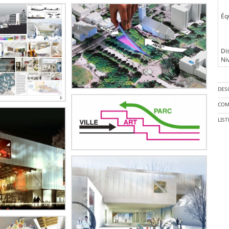
Éq
Dis
Ni
DES
COM
LIS