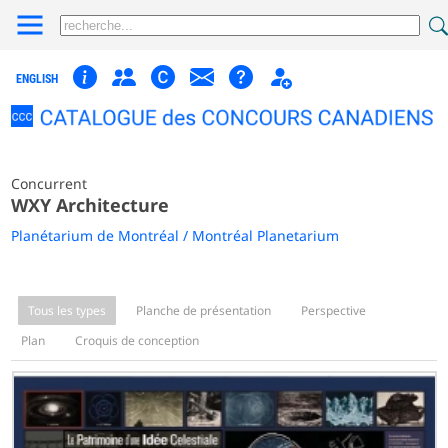
ENGLISH
Concurrent
WXY Architecture
Planétarium de Montréal / Montréal Planetarium
Tous les types
Planche de présentation
Perspective
Plan
Croquis de conception