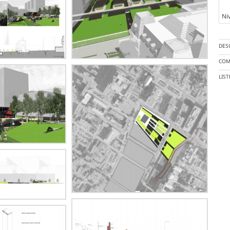
Ni
DES
COM
LIS