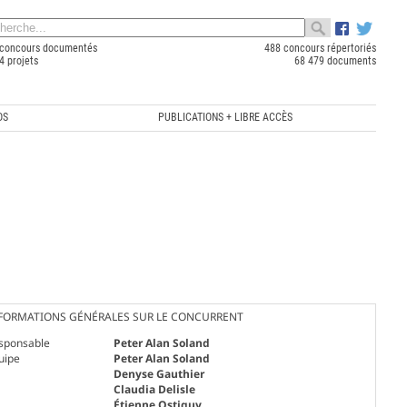
concours documentés
488 concours répertoriés
4 projets
68 479 documents
OS
PUBLICATIONS + LIBRE ACCÈS
FORMATIONS GÉNÉRALES SUR LE CONCURRENT
sponsable
Peter Alan Soland
uipe
Peter Alan Soland
Denyse Gauthier
Claudia Delisle
Étienne Ostiguy