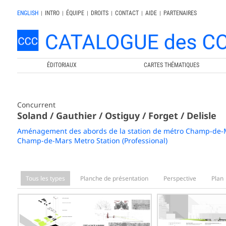
ENGLISH
|
INTRO
|
ÉQUIPE
|
DROITS
|
CONTACT
|
AIDE
|
PARTENAIRES
ÉDITORIAUX
CARTES THÉMATIQUES
Concurrent
Soland / Gauthier / Ostiguy / Forget / Delisle
Aménagement des abords de la station de métro Champ-de-Ma
Champ-de-Mars Metro Station (Professional)
Tous les types
Planche de présentation
Perspective
Plan