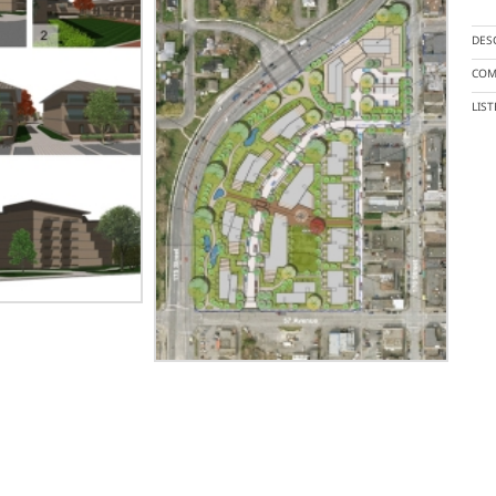
DES
COM
LIS