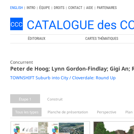
ENGLISH
|
INTRO
|
ÉQUIPE
|
DROITS
|
CONTACT
|
AIDE
|
PARTENAIRES
ÉDITORIAUX
CARTES THÉMATIQUES
Concurrent
Peter de Hoog; Lynn Gordon-Findlay; Gigi An;
TOWNSHIFT Suburb into City / Cloverdale: Round Up
Étape 1
Construit
Tous les types
Planche de présentation
Perspective
Plan