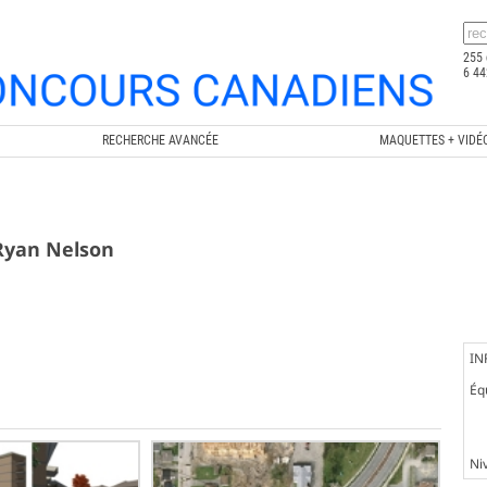
255 
6 44
RECHERCHE AVANCÉE
MAQUETTES + VIDÉ
 Ryan Nelson
IN
Éq
Ni