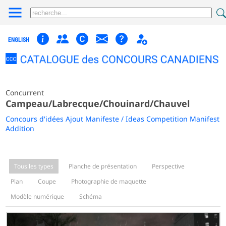
ENGLISH
Concurrent
Campeau/Labrecque/Chouinard/Chauvel
Concours d'idées Ajout Manifeste / Ideas Competition Manifest
Addition
Tous les types
Planche de présentation
Perspective
Plan
Coupe
Photographie de maquette
Modèle numérique
Schéma