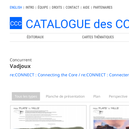
ENGLISH
|
INTRO
|
ÉQUIPE
|
DROITS
|
CONTACT
|
AIDE
|
PARTENAIRES
ÉDITORIAUX
CARTES THÉMATIQUES
Concurrent
Vadjoux
re:CONNECT : Connecting the Core / re:CONNECT : Connecter
Tous les types
Planche de présentation
Plan
Perspective