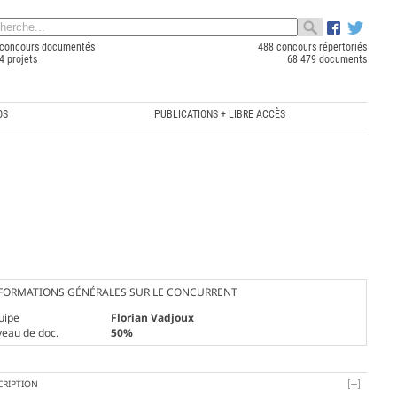
concours documentés
488 concours répertoriés
4 projets
68 479 documents
OS
PUBLICATIONS + LIBRE ACCÈS
FORMATIONS GÉNÉRALES SUR LE CONCURRENT
uipe
Florian Vadjoux
veau de doc.
50%
CRIPTION