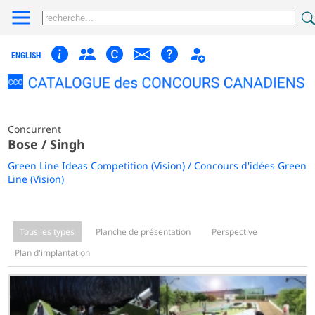
ENGLISH
Concurrent
Bose / Singh
Green Line Ideas Competition (Vision) / Concours d'idées Green
Line (Vision)
Tous les types
Planche de présentation
Perspective
Plan d'implantation