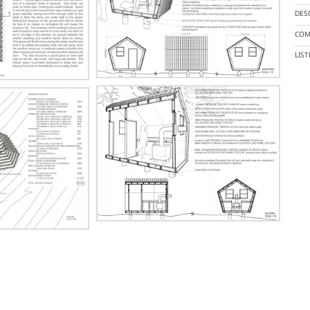
DES
COM
LIS