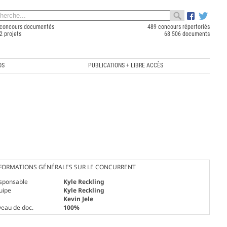
concours documentés
489 concours répertoriés
2 projets
68 506 documents
OS
PUBLICATIONS + LIBRE ACCÈS
FORMATIONS GÉNÉRALES SUR LE CONCURRENT
sponsable
Kyle Reckling
uipe
Kyle Reckling
Kevin Jele
veau de doc.
100%