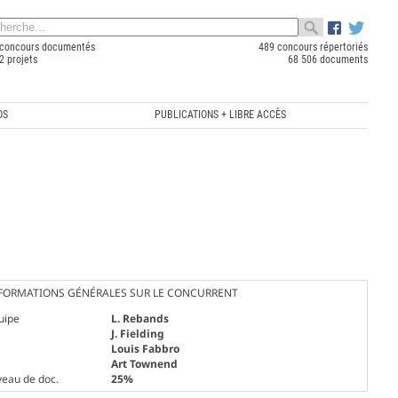
concours documentés
489 concours répertoriés
2 projets
68 506 documents
OS
PUBLICATIONS + LIBRE ACCÈS
FORMATIONS GÉNÉRALES SUR LE CONCURRENT
uipe
L. Rebands
J. Fielding
Louis Fabbro
Art Townend
veau de doc.
25%