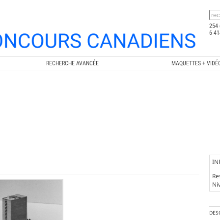
254 
6 41
RECHERCHE AVANCÉE
MAQUETTES + VIDÉ
IN
Re
Ni
DES