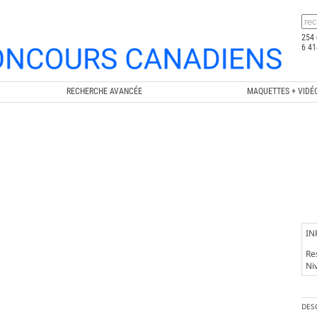
254 
6 41
RECHERCHE AVANCÉE
MAQUETTES + VIDÉ
IN
Re
Ni
DES