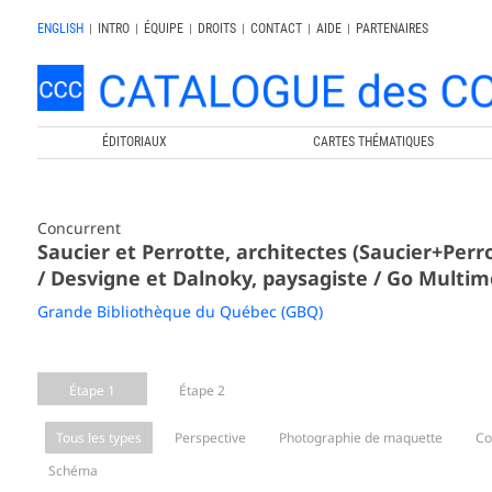
ENGLISH
|
INTRO
|
ÉQUIPE
|
DROITS
|
CONTACT
|
AIDE
|
PARTENAIRES
ÉDITORIAUX
CARTES THÉMATIQUES
Concurrent
Saucier et Perrotte, architectes (Saucier+Per
/ Desvigne et Dalnoky, paysagiste / Go Multi
Grande Bibliothèque du Québec (GBQ)
Étape 1
Étape 2
Tous les types
Perspective
Photographie de maquette
Co
Schéma