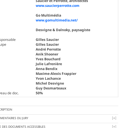
Saucier et Perrotte, architectes
www.saucierperrotte.com
Go Multimédia
www.gomultimedia.net/
Desvigne & Dalnoky, paysagiste
sponsable
Gilles Saucier
uipe
Gilles Saucier
André Perrotte
Anik Shooner
Yves Bouchard
Julie Lafrenière
Anna Bendix
Maxime-Alexis Frappier
Yvon Lachance
Michel Desvigne
Guy Desmarteaux
veau de doc.
50%
CRIPTION
MENTAIRES DU JURY
TE DES DOCUMENTS ACCESSIBLES