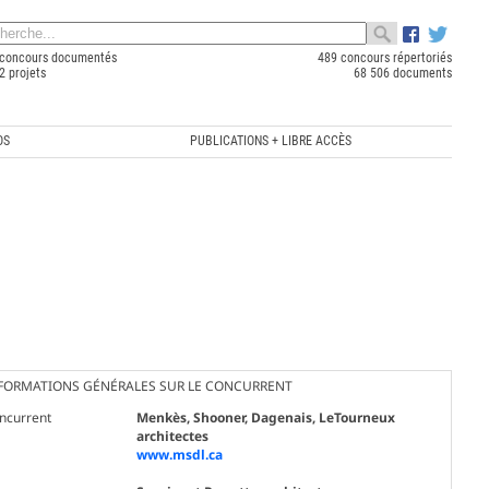
concours documentés
489 concours répertoriés
2 projets
68 506 documents
OS
PUBLICATIONS + LIBRE ACCÈS
FORMATIONS GÉNÉRALES SUR LE CONCURRENT
ncurrent
Menkès, Shooner, Dagenais, LeTourneux
architectes
www.msdl.ca