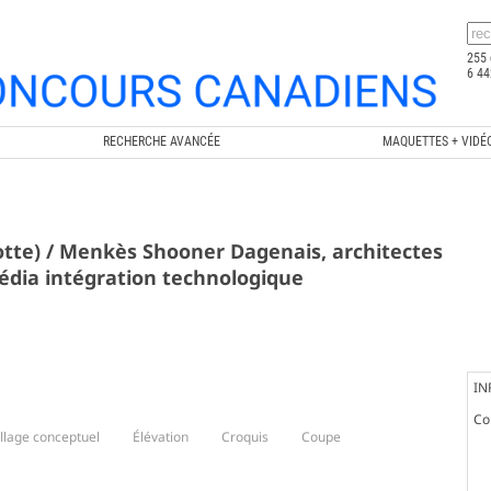
255 
6 44
RECHERCHE AVANCÉE
MAQUETTES + VIDÉ
rotte) / Menkès Shooner Dagenais, architectes
média intégration technologique
IN
Co
llage conceptuel
Élévation
Croquis
Coupe