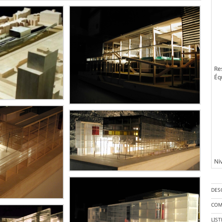
Re
Éq
Ni
DES
COM
LIS