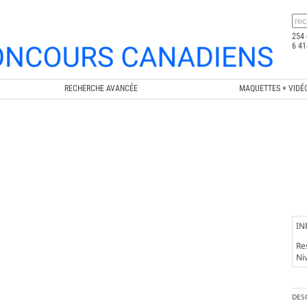
254 
6 41
RECHERCHE AVANCÉE
MAQUETTES + VIDÉ
IN
Re
Ni
DES