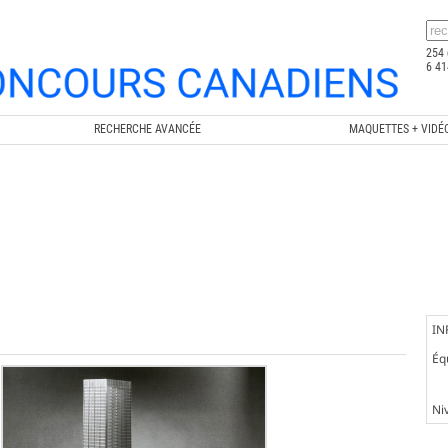
254 
6 41
RECHERCHE AVANCÉE
MAQUETTES + VIDÉ
IN
Éq
Ni