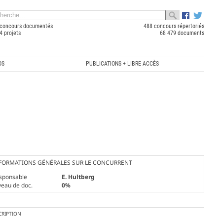
concours documentés
488 concours répertoriés
4 projets
68 479 documents
OS
PUBLICATIONS + LIBRE ACCÈS
FORMATIONS GÉNÉRALES SUR LE CONCURRENT
sponsable
E. Hultberg
veau de doc.
0%
CRIPTION