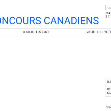
254 
6 41
RECHERCHE AVANCÉE
MAQUETTES + VIDÉ
IN
Re
Ni
DES