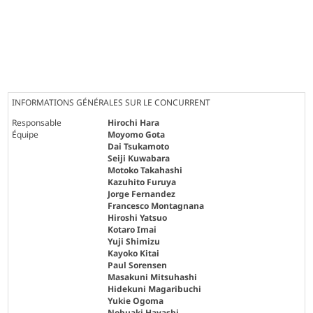
INFORMATIONS GÉNÉRALES SUR LE CONCURRENT
Responsable
Hirochi Hara
Équipe
Moyomo Gota
Dai Tsukamoto
Seiji Kuwabara
Motoko Takahashi
Kazuhito Furuya
Jorge Fernandez
Francesco Montagnana
Hiroshi Yatsuo
Kotaro Imai
Yuji Shimizu
Kayoko Kitai
Paul Sorensen
Masakuni Mitsuhashi
Hidekuni Magaribuchi
Yukie Ogoma
Nobuaki Hayashi