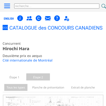
ENGLISH
Concurrent
Hirochi Hara
Deuxième prix ex aequo
Cité internationale de Montréal
Étape 1
Étape 2
Tous les types
Planche de présentation
Extrait de planche