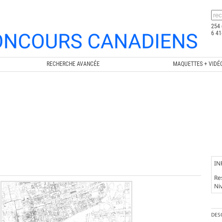
254 
6 41
RECHERCHE AVANCÉE
MAQUETTES + VIDÉ
IN
Re
Ni
DES