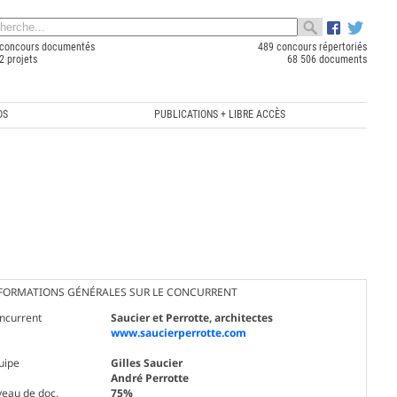
concours documentés
489 concours répertoriés
2 projets
68 506 documents
OS
PUBLICATIONS + LIBRE ACCÈS
FORMATIONS GÉNÉRALES SUR LE CONCURRENT
ncurrent
Saucier et Perrotte, architectes
www.saucierperrotte.com
uipe
Gilles Saucier
André Perrotte
veau de doc.
75%