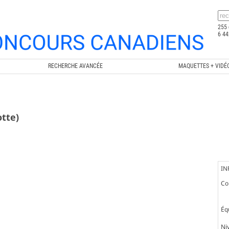
255 
6 44
RECHERCHE AVANCÉE
MAQUETTES + VIDÉ
otte)
IN
Co
Éq
Ni