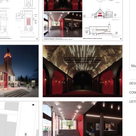
Ni
DES
COM
LIS