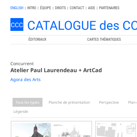
ENGLISH
|
INTRO
|
ÉQUIPE
|
DROITS
|
CONTACT
|
AIDE
|
PARTENAIRES
ÉDITORIAUX
CARTES THÉMATIQUES
Concurrent
Atelier Paul Laurendeau + ArtCad
Agora des Arts
Tous les types
Planche de présentation
Perspective
Plan 
Légende