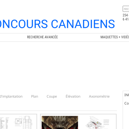
254 
6 41
RECHERCHE AVANCÉE
MAQUETTES + VIDÉ
IN
d'implantation
Plan
Coupe
Élévation
Axonométrie
Co