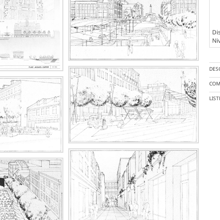
Dis
Ni
DES
COM
LIS