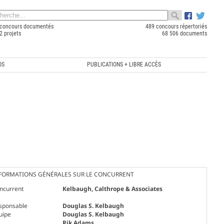
concours documentés
489 concours répertoriés
2 projets
68 506 documents
OS
PUBLICATIONS + LIBRE ACCÈS
FORMATIONS GÉNÉRALES SUR LE CONCURRENT
ncurrent
Kelbaugh, Calthrope & Associates
sponsable
Douglas S. Kelbaugh
uipe
Douglas S. Kelbaugh
Rik Adams