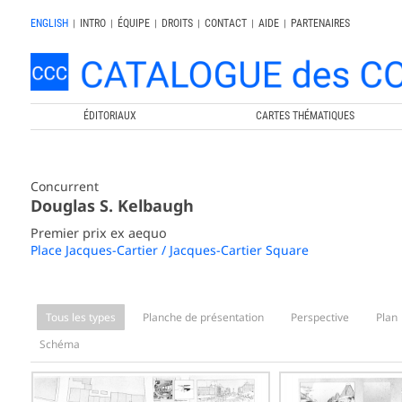
ENGLISH
|
INTRO
|
ÉQUIPE
|
DROITS
|
CONTACT
|
AIDE
|
PARTENAIRES
ÉDITORIAUX
CARTES THÉMATIQUES
Concurrent
Douglas S. Kelbaugh
Premier prix ex aequo
Place Jacques-Cartier / Jacques-Cartier Square
Tous les types
Planche de présentation
Perspective
Plan
Schéma