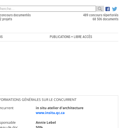
concours documentés
489 concours répertoriés
2 projets
68 506 documents
OS
PUBLICATIONS + LIBRE ACCÈS
FORMATIONS GÉNÉRALES SUR LE CONCURRENT
ncurrent
in situ atelier d'architecture
www.insitu.qc.ca
sponsable
Annie Lebel
veau de doc.
50%