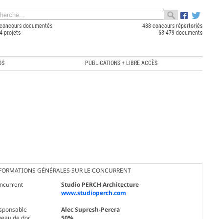
concours documentés
488 concours répertoriés
4 projets
68 479 documents
OS
PUBLICATIONS + LIBRE ACCÈS
FORMATIONS GÉNÉRALES SUR LE CONCURRENT
ncurrent
Studio PERCH Architecture
www.studioperch.com
sponsable
Alec Supresh-Perera
veau de doc.
50%