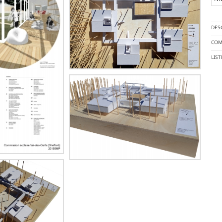
DES
COM
LIS