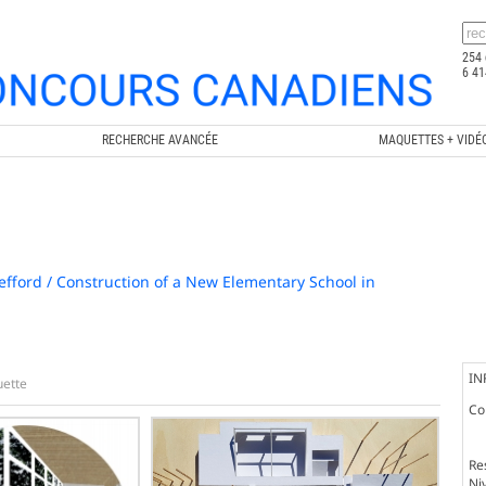
254 
6 41
RECHERCHE AVANCÉE
MAQUETTES + VIDÉ
efford / Construction of a New Elementary School in
IN
ette
Co
Re
Ni