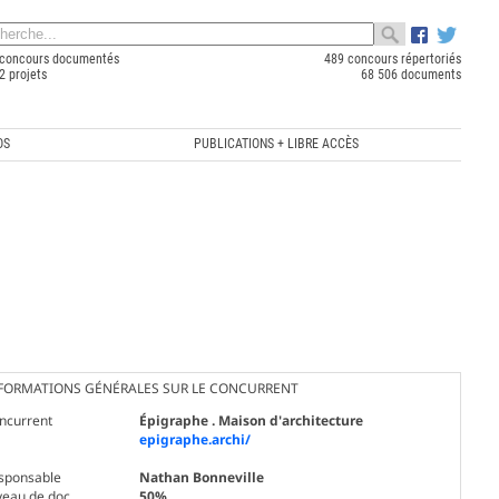
concours documentés
489 concours répertoriés
2 projets
68 506 documents
OS
PUBLICATIONS + LIBRE ACCÈS
FORMATIONS GÉNÉRALES SUR LE CONCURRENT
ncurrent
Épigraphe . Maison d'architecture
epigraphe.archi/
sponsable
Nathan Bonneville
veau de doc.
50%