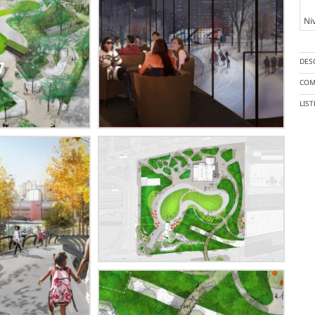
Ni
DES
COM
LIS