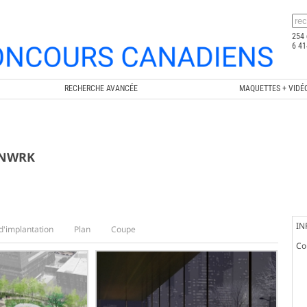
254 
6 41
RECHERCHE AVANCÉE
MAQUETTES + VIDÉ
DSNWRK
IN
d'implantation
Plan
Coupe
Co