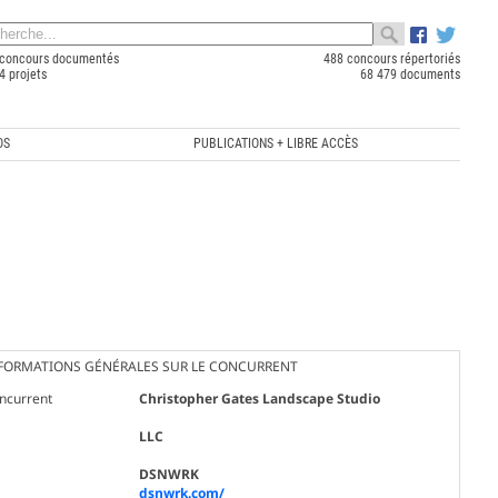
concours documentés
488 concours répertoriés
4 projets
68 479 documents
OS
PUBLICATIONS + LIBRE ACCÈS
FORMATIONS GÉNÉRALES SUR LE CONCURRENT
ncurrent
Christopher Gates Landscape Studio
LLC
DSNWRK
dsnwrk.com/