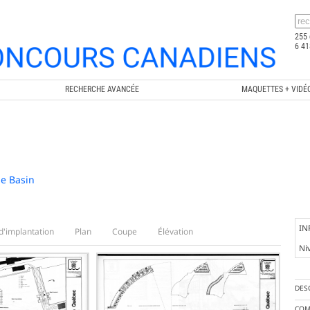
255 
6 41
RECHERCHE AVANCÉE
MAQUETTES + VIDÉ
se Basin
IN
d'implantation
Plan
Coupe
Élévation
Ni
DES
COM