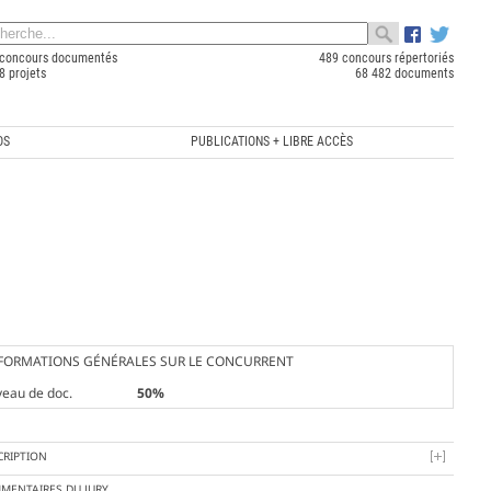
concours documentés
489 concours répertoriés
8 projets
68 482 documents
OS
PUBLICATIONS + LIBRE ACCÈS
FORMATIONS GÉNÉRALES SUR LE CONCURRENT
veau de doc.
50%
CRIPTION
MENTAIRES DU JURY