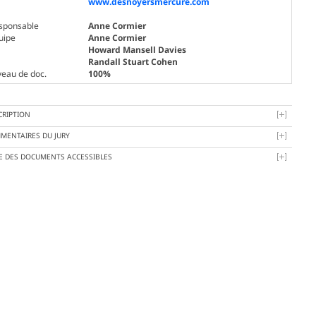
www.desnoyersmercure.com
sponsable
Anne Cormier
uipe
Anne Cormier
Howard Mansell Davies
Randall Stuart Cohen
veau de doc.
100%
CRIPTION
MENTAIRES DU JURY
TE DES DOCUMENTS ACCESSIBLES