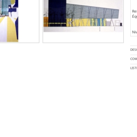
Re
Éq
Ni
DES
COM
LIS