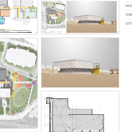
DES
COM
LIS