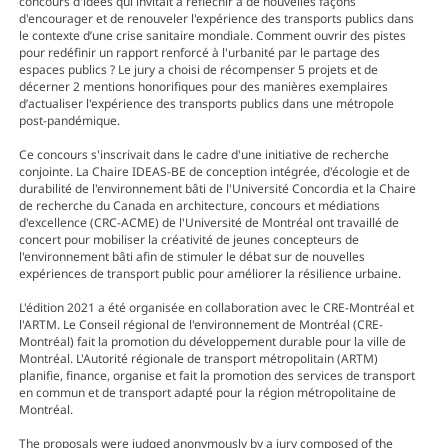
concours d'idées qui invitait à réfléchir à de nouvelles façons
d'encourager et de renouveler l'expérience des transports publics dans
le contexte d’une crise sanitaire mondiale. Comment ouvrir des pistes
pour redéfinir un rapport renforcé à l'urbanité par le partage des
espaces publics ? Le jury a choisi de récompenser 5 projets et de
décerner 2 mentions honorifiques pour des manières exemplaires
d’actualiser l'expérience des transports publics dans une métropole
post-pandémique.
Ce concours s'inscrivait dans le cadre d'une initiative de recherche
conjointe. La Chaire IDEAS-BE de conception intégrée, d'écologie et de
durabilité de l'environnement bâti de l'Université Concordia et la Chaire
de recherche du Canada en architecture, concours et médiations
d'excellence (CRC-ACME) de l'Université de Montréal ont travaillé de
concert pour mobiliser la créativité de jeunes concepteurs de
l'environnement bâti afin de stimuler le débat sur de nouvelles
expériences de transport public pour améliorer la résilience urbaine.
L'édition 2021 a été organisée en collaboration avec le CRE-Montréal et
l'ARTM. Le Conseil régional de l'environnement de Montréal (CRE-
Montréal) fait la promotion du développement durable pour la ville de
Montréal. L'Autorité régionale de transport métropolitain (ARTM)
planifie, finance, organise et fait la promotion des services de transport
en commun et de transport adapté pour la région métropolitaine de
Montréal.
The proposals were judged anonymously by a jury composed of the