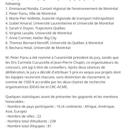
following:
1. Emmanuel Rondia, Conseil régional de l'environnement de Montréal
2. Peter Fianu, Ville de Montréal
3. Marie-Pier Veillette, Autorité régionale de transport métropolitain
4. Izabel Amaral, Université Laurentienne et Université de Montréal
5. Sarah V. Doyon, Trajectoire Québec
6. Virginie Lasalle, Université de Montréal
7. Anne Cormier, Atelier Big City
8. Thomas Bernard Kenniff, Université du Québec à Montréal
9. Bechara Helal, Université de Montréal
M. Peter Fianu a été nommé à l'unanimité président du jury, tandis que
les Drs Carmela Cucuzzella et Jean-Pierre Chupin, co-organisateurs du
concours, ont agi à titre de conseillers. Après deux séances de
délibération, le jury a décidé d'attribuer 5 prix ex aequo aux projets dont
les équipes recevront chacune, sans distinction de classement, la
somme de 1500 $ accordée par les deux chaires de recherche
organisatrices IDEAS-be et CRC-ACME.
Quelques statistiques avant de présenter les gagnants et les mentions
honorables :
- Nombre de pays participants : 16 (4 continents : Afrique, Amérique,
Asie, Europe)
- Nombre de villes : 22
- Nombre total d'étudiants : 238
- Nombre total d'équipes : 81