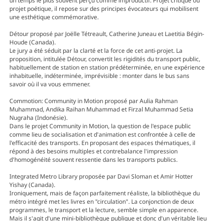
un temps le plus souvent perçu comme improductif. Projet critique ou
projet poétique, il repose sur des principes évocateurs qui mobilisent
une esthétique commémorative.
Détour proposé par Joëlle Tétreault, Catherine Juneau et Laetitia Bégin-
Houde (Canada).
Le jury a été séduit par la clarté et la force de cet anti-projet. La
proposition, intitulée Détour, convertit les rigidités du transport public,
habituellement de station en station prédéterminée, en une expérience
inhabituelle, indéterminée, imprévisible : monter dans le bus sans
savoir où il va vous emmener.
Commotion: Community in Motion proposé par Aulia Rahman
Muhammad, Andika Raihan Muhammad et Firzal Muhammad Setia
Nugraha (Indonésie).
Dans le projet Community in Motion, la question de l'espace public
comme lieu de socialisation et d'animation est confrontée à celle de
l'efficacité des transports. En proposant des espaces thématiques, il
répond à des besoins multiples et contrebalance l'impression
d'homogénéité souvent ressentie dans les transports publics.
Integrated Metro Library proposée par Davi Sloman et Amir Hotter
Yishay (Canada).
Ironiquement, mais de façon parfaitement réaliste, la bibliothèque du
métro intégré met les livres en "circulation". La conjonction de deux
programmes, le transport et la lecture, semble simple en apparence.
Mais il s'agit d'une mini-bibliothèque publique et donc d'un véritable lieu