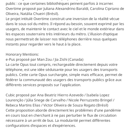
public : ce que certaines bibliothèques peinent parfois à incarner.
Overtime proposé par Juliana Alexandrino Baraldi, Carolina Cipriano de
Oliveira, Natália Chueiri (Brésil).
Le projet intitulé Overtime construit une inversion de la réalité vécue
dans le sous-sol du métro. Il répond au besoin, souvent exprimé par les
usagers, de maintenir le contact avec le ciel et le monde extérieur dans
les espaces souterrains très intérieurs du métro. L'illusion d'optique
nous permettrait de laisser nos téléphones derrière nous quelques
instants pour regarder vers le haut à la place.
Honorary Mentions:
e-Pus proposé par Man Zou / Jia Zishi (Canada)
La carte Opus tout compris, rechargeable directement depuis votre
téléphone, est une idée séduisante pour les usagers des transports
publics. Cette carte Opus surchargée, simple mais efficace, permet de
fédérer la communauté des usagers des transports publics grâce aux
différents services proposés sur l'application.
Cubic proposé par Ana Beatriz Hierro Azevedo / Isabela Lopez
Lourenção / Júlia Snege de Carvalho / Nicole Perruzzetto Bringel /
Rebeca Martins Elias / Victor Oliveira de Souza Rogato (Brésil)
Cette proposition aborde directement les problèmes d'une pandémie
en cours tout en cherchant à ne pas perturber le flux de circulation
nécessaire à un arrêt de bus. La modularité permet différentes
configurations d'espaces et d'expériences.