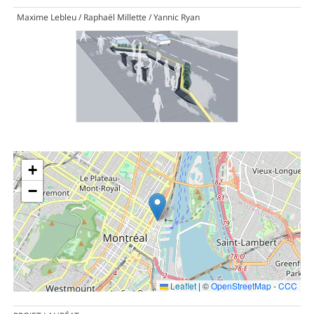
Maxime Lebleu / Raphaël Millette / Yannic Ryan
+
−
Leaflet
|
©
OpenStreetMap
-
CCC