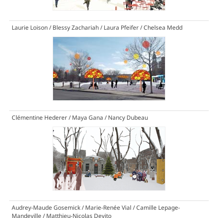
Laurie Loison / Blessy Zachariah / Laura Pfeifer / Chelsea Medd
Clémentine Hederer / Maya Gana / Nancy Dubeau
Audrey-Maude Gosemick / Marie-Renée Vial / Camille Lepage-
Mandeville / Matthieu-Nicolas Devito