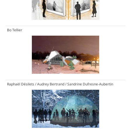
Bo Tellier
Raphaël Désilets / Audrey Bertrand / Sandrine Dufresne-Aubertin