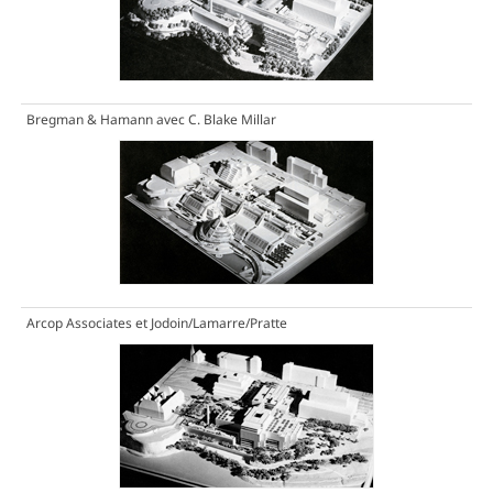
Bregman & Hamann avec C. Blake Millar
Arcop Associates et Jodoin/Lamarre/Pratte