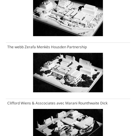
The webb Zerafa Menkès Housden Partnership
Clifford Wiens & Asscociates avec Marani Rounthwaite Dick