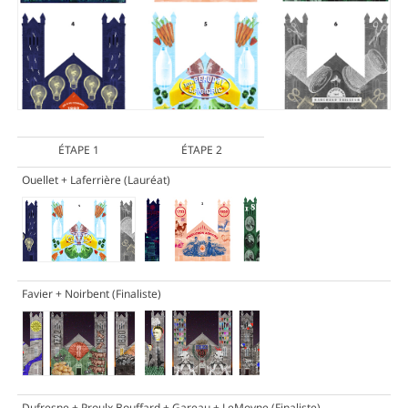
ÉTAPE 1
ÉTAPE 2
Ouellet + Laferrière
(Lauréat)
Favier + Noirbent
(Finaliste)
Dufresne + Proulx Bouffard + Gareau + LeMoyne
(Finaliste)