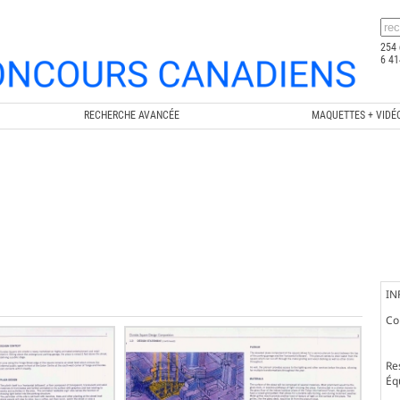
254 
6 41
RECHERCHE AVANCÉE
MAQUETTES + VIDÉ
IN
Co
Re
Éq