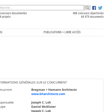
concours documentés
488 concours répertoriés
4 projets
68 479 documents
OS
PUBLICATIONS + LIBRE ACCÈS
FORMATIONS GÉNÉRALES SUR LE CONCURRENT
ncurrent
Bregman + Hamann Architects
www.bharchitects.com
sponsable
Joseph C. Loh
uipe
Daniel McAlister
Joseph C. Loh