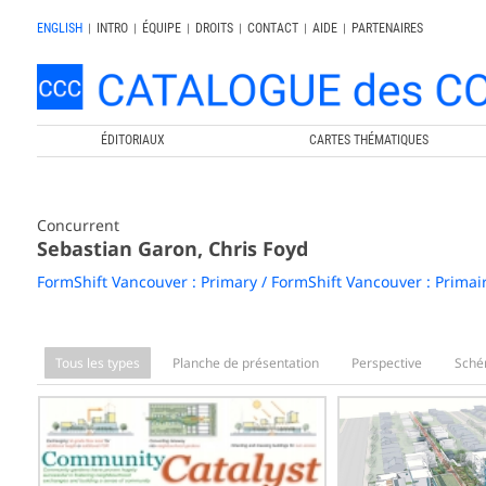
ENGLISH
|
INTRO
|
ÉQUIPE
|
DROITS
|
CONTACT
|
AIDE
|
PARTENAIRES
ÉDITORIAUX
CARTES THÉMATIQUES
Concurrent
Sebastian Garon, Chris Foyd
FormShift Vancouver : Primary / FormShift Vancouver : Primai
Tous les types
Planche de présentation
Perspective
Sch