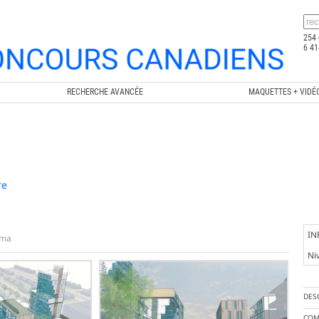
254 
6 41
RECHERCHE AVANCÉE
MAQUETTES + VIDÉ
re
IN
éma
Ni
DES
COM