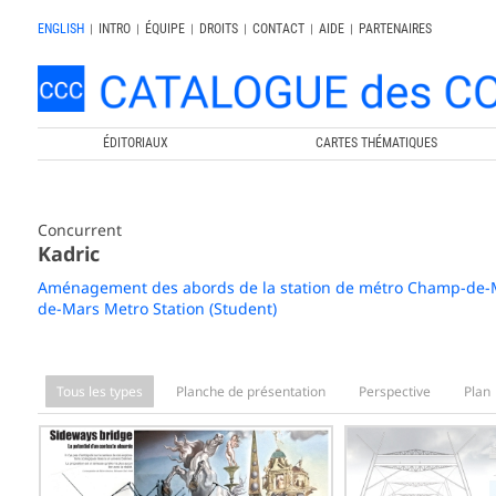
ENGLISH
|
INTRO
|
ÉQUIPE
|
DROITS
|
CONTACT
|
AIDE
|
PARTENAIRES
ÉDITORIAUX
CARTES THÉMATIQUES
Concurrent
Kadric
Aménagement des abords de la station de métro Champ-de-Ma
de-Mars Metro Station (Student)
Tous les types
Planche de présentation
Perspective
Plan