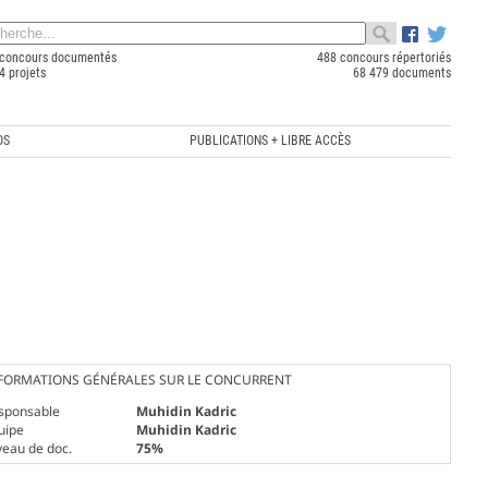
concours documentés
488 concours répertoriés
4 projets
68 479 documents
OS
PUBLICATIONS + LIBRE ACCÈS
FORMATIONS GÉNÉRALES SUR LE CONCURRENT
sponsable
Muhidin Kadric
uipe
Muhidin Kadric
veau de doc.
75%