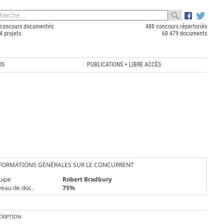
concours documentés
488 concours répertoriés
4 projets
68 479 documents
OS
PUBLICATIONS + LIBRE ACCÈS
FORMATIONS GÉNÉRALES SUR LE CONCURRENT
uipe
Robert Bradbury
veau de doc.
75%
CRIPTION