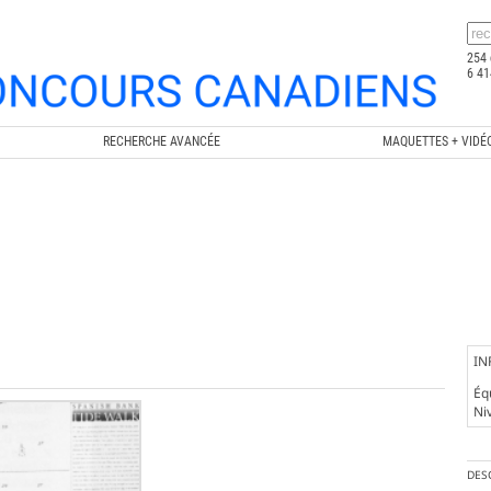
254 
6 41
RECHERCHE AVANCÉE
MAQUETTES + VIDÉ
IN
Éq
Ni
DES