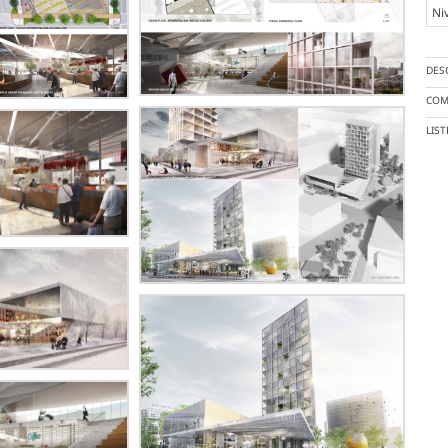
Ni
DES
COM
LIS