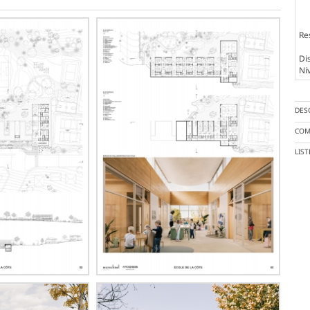
Re
Dis
Ni
DES
COM
LIS