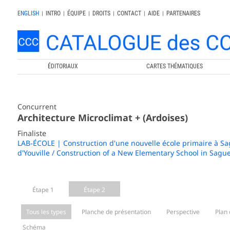
ENGLISH
|
INTRO
|
ÉQUIPE
|
DROITS
|
CONTACT
|
AIDE
|
PARTENAIRES
ÉDITORIAUX
CARTES THÉMATIQUES
Concurrent
Architecture Microclimat + (Ardoises)
Finaliste
LAB-ÉCOLE | Construction d'une nouvelle école primaire à Sagu
d'Youville / Construction of a New Elementary School in Sague
Étape 1
Étape 2
Tous les types
Planche de présentation
Perspective
Plan 
Schéma