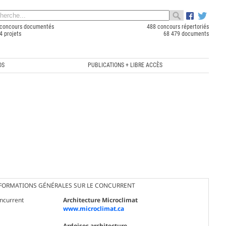
concours documentés
488 concours répertoriés
4 projets
68 479 documents
OS
PUBLICATIONS + LIBRE ACCÈS
FORMATIONS GÉNÉRALES SUR LE CONCURRENT
ncurrent
Architecture Microclimat
www.microclimat.ca
Ardoises architecture