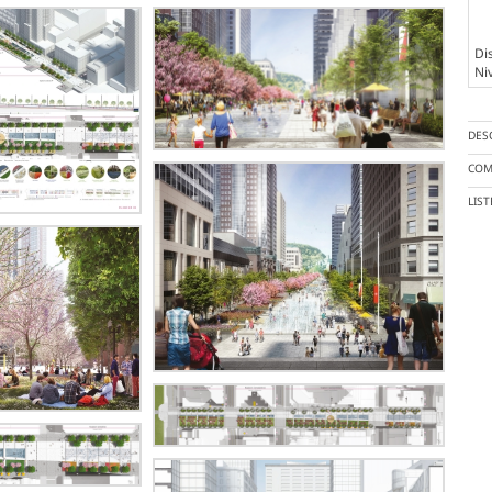
Dis
Ni
DES
COM
LIS