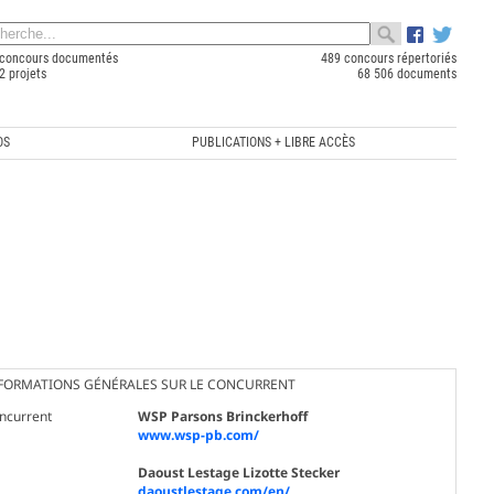
concours documentés
489 concours répertoriés
2 projets
68 506 documents
OS
PUBLICATIONS + LIBRE ACCÈS
FORMATIONS GÉNÉRALES SUR LE CONCURRENT
ncurrent
WSP Parsons Brinckerhoff
www.wsp-pb.com/
Daoust Lestage Lizotte Stecker
daoustlestage.com/en/