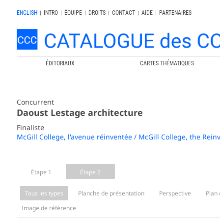
ENGLISH
|
INTRO
|
ÉQUIPE
|
DROITS
|
CONTACT
|
AIDE
|
PARTENAIRES
ÉDITORIAUX
CARTES THÉMATIQUES
Concurrent
Daoust Lestage architecture
Finaliste
McGill College, l'avenue réinventée / McGill College, the Rei
Étape 1
Étape 2
Tous les types
Planche de présentation
Perspective
Plan 
Image de référence