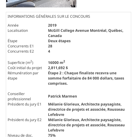
INFORMATIONS GÉNÉRALES SUR LE CONCOURS
Année
2019
Localisation
McGill College Avenue Montréal, Québec,
Canada
Étape
Deux étapes
Concurrents E1
28
Concurrents E2
4
2
2
Superficie (m
)
16000 m
Coût initial du projet
2,811,692 $
Rémunération par
Étape 2 : Chaque finaliste recevra une
étape
somme forfaitaire de 84 000 dollars, taxes
comprises.
Conseiller
Patrick Marmen
professionnel
Président du jury E1
Mélanie Glorieux
, Architecte paysagiste,
directrice de projets et associée, Rousseau
Lefebvre
Président du jury E2
Mélanie Glorieux
, Architecte paysagiste,
directrice de projets et associée, Rousseau
Lefebvre
Niveau de doc.
75%