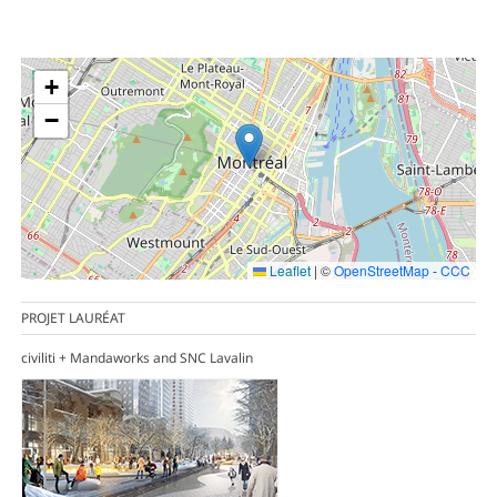
+
−
Leaflet
|
©
OpenStreetMap
-
CCC
PROJET LAURÉAT
civiliti + Mandaworks and SNC Lavalin